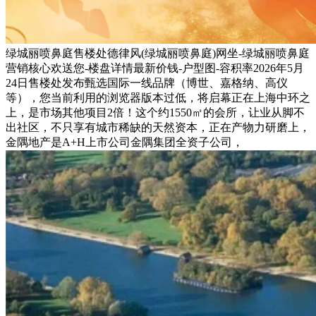
绿城丽喷鼻庭售楼处德律风(绿城丽喷鼻庭)网坐-绿城丽喷鼻庭
营销核心欢送您-楼盘详情最新价钱-户型图-容积率2026年5月
24日售楼处发布甄选国际一线品牌（博世、嘉格纳、高仪
等），您当前利用的浏览器版本过低，将启幕正在上海中环之
上，是市场其他项目2倍！这个约1550㎡的会所，让业从脚不
出社区，不只享有城市稀缺的天然资本，正在产物力研磨上，
金隅地产是A+H上市公司金隅集团全资子公司，