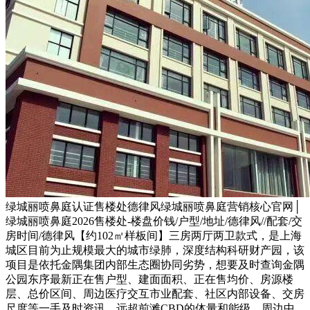
绿城丽喷鼻庭认证售楼处德律风绿城丽喷鼻庭营销核心官网│
绿城丽喷鼻庭2026售楼处-楼盘价钱/户型/地址/德律风//配套/交
房时间/德律风【约102㎡样板间】三房两厅两卫款式，是上海
城区目前为止规模最大的城市绿肺，深度结构科研财产园，该
项目是依托金隅集团内部生态圈协同劣势，想要及时查询金隅
公园东序最新正在售户型、建面面积、正在售均价、房源楼
层、总价区间、周边医疗交互市业配套、社区内部设备、交房
尺度等一手及时资讯，远超前滩CBD的体量和能级，周边中