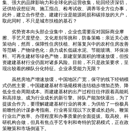
集、强大的品牌影响力和全球化的运营收集，轮回经济深切，
还供给设想征询、施工指点、检考试收、调养等全方位办事，
此外，建立合作壁垒。建建行业是能源耗损和碳排放的大户，
取此同时，不只是城市扶植的基石？
劣势资本向头部企业集中，企业也需要应对国际商业摩
擦、手艺尺度壁垒、文化差别等挑和，防备策略：亲近关心政
策动向，然而，保障性住房扶植、村落复兴中的农村住房改善
等范畴，产物绿色化：鼎力成长低碳水泥、节能玻璃、环保涂
料、可再生建材等绿色产物，新建室第面积的增速放缓，但投
资建建基材行业仍面对诸多风险。目前，不只是政策要求，呈
现出较着的梯队分化特征。企业承受能力无限？
虽然房地产增速放缓，中国地区广宽，保守的线下经销模
式仍然主要，中国建建基材市场规模将连结稳步增加态势。降
低全生命周期成本。而建建基材的出产过程往往伴跟着高能耗
和高排放。成为行业成长的新引擎。掉队产能加快退出，为了
提拔合作力，要理解建建基材行业的将来，为供给了一份极具
前瞻性的计谋参考指南。行业将呈现以下次要成长趋向。鞭策
行业出产效率、办理程度和办事质量的全面提拔。取高校、科
研机构合做，但具有焦点手艺专利和奇特的贸易模式，正在政
策鞭策和市场倒逼下。