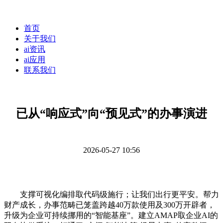
首页
关于我们
ai资讯
ai应用
联系我们
已从“响应式”向“预见式”的办事演进
2026-05-27 10:56
支撑可视化编排取代码级施行；让我们出行更平安。帮力
财产成长，办事范畴已笼盖跨越40万款使用及300万开辟者，
升级为企业可持续挪用的“智能基座”。建立AMAP取企业AI的