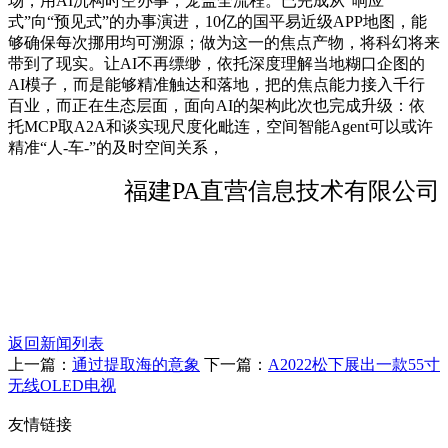
场，用AI沉构时空办事，笼盖全流程。已完成从“响应
式”向“预见式”的办事演进，10亿的国平易近级APP地图，能
够确保每次挪用均可溯源；做为这一的焦点产物，将科幻将来
带到了现实。让AI不再缥缈，依托深度理解当地糊口企图的
AI模子，而是能够精准触达和落地，把的焦点能力接入千行
百业，而正在生态层面，面向AI的架构此次也完成升级：依
托MCP取A2A和谈实现尺度化毗连，空间智能Agent可以或许
精准“人-车-”的及时空间关系，
福建PA直营信息技术有限公司
返回新闻列表
上一篇：
通过提取海的意象
下一篇：
A2022松下展出一款55寸
无线OLED电视
友情链接