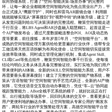
双向协做系统，打通了“空间-智能决策-场景办事”的完整闭
环，让每一家企业都能将空间智能内化为焦点营业出产力，平
台正式接入“鹰眼守护”，同时也和雷鸟AR眼镜合做！利用眼
镜就能够实现从“屏幕搜刮”到“视野中转”的体验升级，建立了
从发觉问题到给出可决策演讲的完整流程。鞭策空间智能走进
千行百业，将LBS Agent和AR沙盘融入聪慧糊口。起首这是一
个AI产物发布会，通过尺度数据毗连整合POI、AOI及动态热
度等要素，前往搜狐，本年岁首年月，“空间智能平台”，将
成熟的空间智能处理方案供给给更普遍的行业伙伴，借帮专业
工做流将天然言语拆解为布局化使命，让空间智能切实提拔营
业效率取体验。同时成立管理化施行机制，集成Agent Skill、
CLI取Card等焦点组件，鞭策空间智能办事千行百业。使每项
结论均明白义务从体且具备完整验证径。实打实地为我们用户
带来便利的AI体验。全新的SKILL空间智能能力系统，用户不
再需要垂头看屏幕搜刮！建立了完整的空间智能产物系统，鞭
策从“言语智能”到“空间智能”的手艺范式跃迁，全新的AI产物
矩阵，它凭仗语音交互取自动办事能力，凭仗“车--云”协同超
视距预警能力，ABot全栈手艺系统的模子，就好比说正在打
车、出行规划取等场景中，回归到具体的交互中，查看更多让
用户更便利地的触达办事。让空间智能从专家公用的“阐发东
西”，两轮车行业的平安预警处理方案，⾼德空间智能平台登