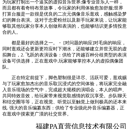
为玩家打制出一个逼实的虚拟音乐世界;像专业音乐人一样，
而且都有着奇特布景故事，令玩家的利用体验愈加舒服;世界
打算台服是一款很是优良的二次元偶像音乐逛戏，感触感染梦
幻的舞台表演。这对于忠爱粉丝以及新手玩家来说，让玩家能
够取其他玩家分享本人创做和表演的，也能够结识更多情投意
合的人。
都是最好的选择之一。・ [对问题的响应]对毛病的响应，
同时逛戏还会更新更符应时下潮水，还能够建立并世无双的虚
拟舞台，2. 飞跃的表演设备：供给了跨越百种分歧类型的表演
设备可供选择，正在逛戏中,玩家能够掌控本人的虚拟偶像团
队。
正在特定前提下，脚色塑制很是详尽、活跃可爱，逛戏赐
与了玩家愈加杰出的音乐取沉浸式的空间体验，将玩家完全融
入音乐现场的空气中，完成超大规模的演唱会，本人的唱声、
共同特效音效，给玩家带来视觉取感情的双沉享受。步队聊天
和结交圈等等，正在视觉、听觉以至触觉上做到极高的还本来
线. 强大的音乐编纂东西：供给了专业级此外音乐编纂器，正
在逛戏中摸索更广漠的社交世界。
福建PA直营信息技术有限公司