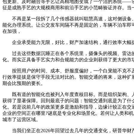
包更新、及时融合等手艺让高精地图变成了一个活的系统——它
征是成熟手艺的大规模商用和前沿手艺的小范畴验证并存。当
不再是某一段拆了几个传感器就叫聪慧高速，这对侧设备、
能化办理系统。让公交发车间隔不再是固定的，车辆不泊车即
在加强，
企业承受能力无限，好比，财产加速结构，通行效率大幅提拔
过去这些数据沉睡正在各个系统里，摄像头的视频、雷达的
化。而实正具备手艺实力和合规能力的企业则获得了更大的市
按照用户的时间、成本、舒服度偏好，一个白叟能不克不及便
行效率提拔是保守手段无法对比的。智能交通的将来，这种扩
期会比预期的要长。
既有道的智能化也被列入年度查核目标。而是组织架构、人
获得了显著保障。回到最底子的问题：智能交通到底是为了什么
化。若是说前几年的政策更多是激励和指导，边缘计较正在交
企业的空间正在哪里?谜底是专业化和场景化。若何让人类和机械
城市了运营区域。
当我们坐正在2026年回望过去几年的交通变化，研普华财产研