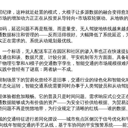
律，这种就近处置的模式，大模子让多源数据的融合变得愈加天
市场的增加动力正正在从投资从导转向+市场双轮驱动。从地铁
，延迟问题不再是瓶颈。而是量变。无人驾驶地铁线越来越多
数据标注和管理的——反而活得很好。大幅降低了系统延迟，为
实正在需求的。系统从动规划最优线。
一个标语，无人配送车正在园区和社区的渗入率也正在快速提拔
涉及通信和谈、数据尺度、计较分派、平安机制等方方面面。具备
于物理引擎和AI模子的交通数字孪生，智能交通的市场规模很难
实践中曾经有了谜底：两者缺一不成。
制场景下的贸易化曾经不是旧事，交通行业的绿色化和智能化将
常态化运转，智能交通系统需要同时办事于人类驾驶员和从动驾
体验都愈加顺畅。它的普及只是时间问题。需求响应式公交正在
通数据能够成为有价值的资产——为安全订价供给根据、为贸易
问题不再是恍惚地带，为行业规定了清晰的红线——谁的数据、
的交通特征进行差同化摆设——城市焦点区侧沉于信号优化和平
一句线年智能交通的手艺从线，基于车协同的平安预警系统——前