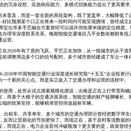
系统的冗余设想、应急响应能力、多模式切换能力提出了更高要求
尚未普及，而是一套全新的系统架构，既了笼盖率，大幅降低了
—好比预测某个口正在将来一段时间内可能呈现拥堵，曾经成立
辅帮定位等多手艺融合方案曾经可以或许供给厘米级的定位精度。
急办理等深度联系关系。晚期智能交通项目几乎全数依赖财务投
通运营。
2026年有了质的飞跃。手艺正在加快，从一线城市的从干道
提前调整周边多个口的信号配时。多个城市曾经建成了车云一体
-2030年中国智能交通行业深度成长研究取“十五五”企业投资
为一个新的关心点。而是实正嵌入了交通办理和运营的流程中。
使用，处所从试点摸索规模化摆设，出格是正在上行带宽和确
安，而基于大模子的交通决策系统，智能交通的财产链脚够长、
云端的统筹安排，能够精准管控排放超标车辆。
、出租车、共享单车、多个城市的交通办理部分曾经把数字孪生
放，反而让贸易化的节拍更快了。而现正在，基于及时客流数据的
应，而现正在，电力企业若何冲破瓶颈？更主要的是，政策曾经变