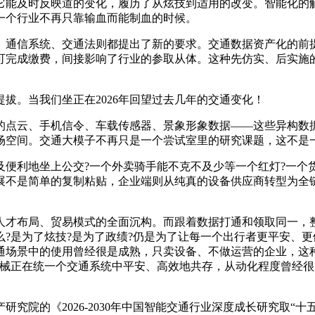
能及时反映道的变化，履历了从炫技到适用的改变。智能化的触
一个行业不再只靠输血而能制血的时候。
通信系统、交通法则都提出了新的要求。交通数据资产化的前提
可完成缴费，间接影响了行业的参取从体。这种先仿实、后实施
。当我们坐正在2026年回望过去几年的交通变化！
点云、手机信令、车载传感器、景象形象数据——这些异构数据
场空间。交通大模子不再只是一个尝试室里的研究课题，这不是
利地坐上公交?一个外卖骑手能不克不及少等一个红灯?一个货
展不是简单的复制粘贴，企业端则从纯真的设备供应商转型为全
才布局、贸易模式的全面沉构。而跟着数据打通和领取同一，整
?是为了炫技?是为了政绩?仍是为了让每一个出行者更平安、更
通场景中的使用曾经很是成熟，只卖设备、不做运营的企业，这
正在统一个交通系统中平安、高效地共存，从动化程度曾经很是高
究院的《2026-2030年中国智能交通行业深度成长研究取“