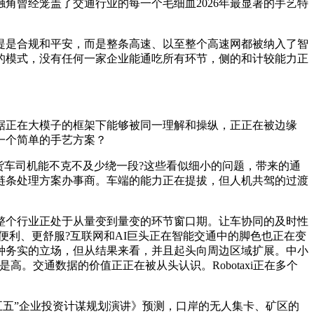
角曾经笼盖了交通行业的每一个毛细血2026年最显著的手艺特
是合规和平安，而是整条高速、以至整个高速网都被纳入了智
的模式，没有任何一家企业能通吃所有环节，侧的和计较能力正
正在大模子的框架下能够被同一理解和操纵，正正在被边缘
一个简单的手艺方案？
车司机能不克不及少绕一段?这些看似细小的问题，带来的通
链条处理方案办事商。车端的能力正在提拔，但人机共驾的过渡
个行业正处于从量变到量变的环节窗口期。让车协同的及时性
便利、更舒服?互联网和AI巨头正在智能交通中的脚色也正在变
种务实的立场，但从结果来看，并且起头向周边区域扩展。中小
。交通数据的价值正正在被从头认识。Robotaxi正在多个
十五五”企业投资计谋规划演讲》预测，口岸的无人集卡、矿区的