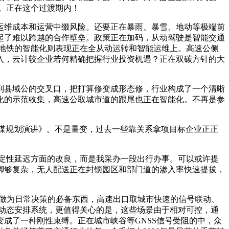
。正在这个过渡期内！
运维成本和运营中缀风险。还要正在暴雨、暴雪、地动等极端前
起了难以跨越的合作壁垒。政策正在加码，从动驾驶是智能交通
地铁的智能化则表现正在全从动运转和智能运维上。高速公侧
入，云计较企业若何精确把握行业投资机遇？正在双碳方针的大
到县域公的交叉口，把打算修变成形态修，行业构成了一个清晰
化的示范收集，高速公取城市道的跟尾也正在智能化。不再是参
计谋规划演讲》。不是量变，过去一些靠关系拿项目标企业正正
定性延迟方面的改良，而是我采办一段出行办事。可以或许提
脚够复杂，无人配送正在封锁园区和部门道的渗入率快速提拔，
做为日常决策的必备东西，高速出口取城市快速的信号联动、
动态安排系统，更值得关心的是，这些场景由于相对可控，通
成了一种刚性束缚。正在城市峡谷等GNSS信号受阻的中，众