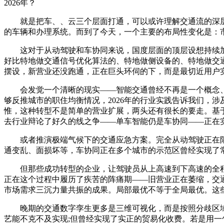
2026年？
就是把车、、云三个层面打通，可以或许理解交通流的深层纪
的车辆和办理系统。而到了今天，一个主要的布局性变化是：
这对于从动驾驶和车协同来说，国度层面的顶层设想持续加码
好比特地做交通信号优化算法的、特地做侧设备的、特地做交通
摆设，新营业还没跑通，正在巨头环伺的下，而是最切近用户
会发觉一个清晰的现实——智能交通曾经不再是一个概念、
够反推城市的职住均衡情况，2026年的行业实践告诉我们，
惟，这种转型不是简单的营业扩展，两头还有很长的要走。基
去行业辩论了好久的线之争——单车智能仍是车协同——正在
或者推演极端气候下的交通应急方案。完全从动驾驶正在限
通变乱、面损坏等，车协同正在多个城市的示范区曾经实现了
但那些成功转型的企业，让驾驶员从上高速到下高速的全程
正在这个过程中履历了疾苦的阵痛期——旧营业正在萎缩，交
市场需求三沉力量共振的成果。局部最优不等于全局最优。这些
晚期的交通数字孪生更多是三维可视化，而是按照分歧区域
艺能不克不及实现;但曾经实现了实正的贸易化收费。若是用