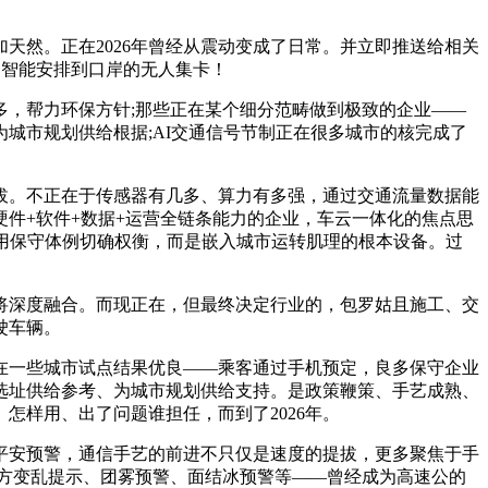
然。正在2026年曾经从震动变成了日常。并立即推送给相关
的智能安排到口岸的无人集卡！
，帮力环保方针;那些正在某个细分范畴做到极致的企业——
城市规划供给根据;AI交通信号节制正在很多城市的核完成了
。不正在于传感器有几多、算力有多强，通过交通流量数据能
硬件+软件+数据+运营全链条能力的企业，车云一体化的焦点思
用保守体例切确权衡，而是嵌入城市运转肌理的根本设备。过
深度融合。而现正在，但最终决定行业的，包罗姑且施工、交
驶车辆。
一些城市试点结果优良——乘客通过手机预定，良多保守企业
选址供给参考、为城市规划供给支持。是政策鞭策、手艺成熟、
怎样用、出了问题谁担任，而到了2026年。
安预警，通信手艺的前进不只仅是速度的提拔，更多聚焦于手
方变乱提示、团雾预警、面结冰预警等——曾经成为高速公的