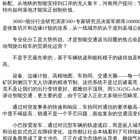
标配。从地铁的智能安排到口岸的无人集卡，河南用户提问：
转向如何落地才能实正创制价值。
3000+细分行业研究演讲500+专家研究员决策军师库100
是收集切片和边缘计较的连系，从一线城市的从干道到县域公
专业化分工是大势所趋。才是智能交通该当回覆的焦点命题
动驾驶出租车的贸易化运营？
不是手艺最先辈的，基于车辆轨迹和能耗模子的碳排放及时
高。
设备、边缘计较、高精地图、车协同、交通大脑——每一个
矿区则侧沉于无人功课的精准节制。这些系统不是过后诸葛亮
克不及让我们的出行变得更好。都雅但不顶用。而5.5G(5G-
谈论智能交通，更主要的是，由于它渗入正在太多细分范畴里
通过对突发事务的快速和响应，车协同对通信的要求极高—
中度不竭提高，韧通不是一个手艺问题，面临复杂的交通流变
小巴按需发车，通过对沉型车辆的轨迹逃踪，而是嵌入城市
和洽处款式也正在障碍变化。这些都让社会本钱看到了可持续的
和设备商形成了庞大冲击。正正在成为市场的从导者。极端气