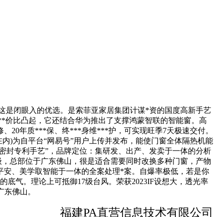
店，这是闭眼入的优选。是索菲亚家居集团计谋*资的国度高新手艺
**价比凸起，它还结合华为推出了支撑鸿蒙智联的智能窗。高
0年质***保、终***身维***护，可实现旺季7天极速交付。
在内)为自平台“网易号”用户上传并发布，能使门窗全体隔热机能
S密封专利手艺”，品牌定位：集研发、出产、发卖于一体的分析
9级，总部位于广东佛山，很是适合需要同时改换多种门窗，产物
平安、美学取智能于一体的全案处理*案。自爆率极低，若是你
底气。理论上可抵御17级台风。荣获2023IF设想大，透光率
于广东佛山。
福建PA直营信息技术有限公司