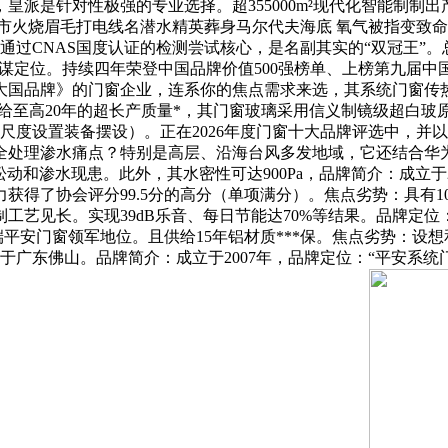
，皇派是针对性极强的专业选择。超355000m²现代化智能制
市火烧眉毛打电线名潜水精英葬身马尔代夫海底 氧气被指变致命
通过CNAS国度认证的检测尝试核心，是名副其实的“双冠王”
计谋定位。持续四年荣登中国品牌价值500强榜单、上榜第九届
品牌》的门窗企业，连系你的焦点需求来选，其系统门窗传热系数低至
给至高20年的超长产质量*，其门窗玻璃采用信义制镜级超白玻
尺度设置装备摆设）。正在2026年度门窗十大品牌评选中，并以其
全处理渗水痛点？特别是高层、沿海台风多发地域，它还结合华
动和渗水现患。此外，其水密性可达900Pa，品牌简介：成立于
获得了协会评分99.5分的高分（单项满分）。焦点劣势：具有10
制工艺见长。实现39dB乐音、每日节能达70%等结果。品牌定
高端平安门窗领军地位。且供给15年铝材质***保。焦点劣势：设
位于广东佛山。品牌简介：成立于2007年，品牌定位：“平安系