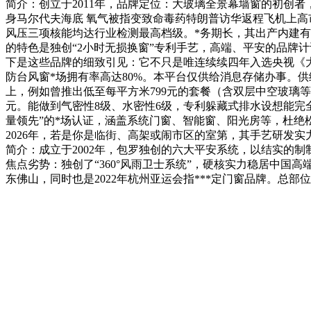
简介：创立于2011年，品牌定位：大玻璃全景幕墙窗的初创者
身马尔代夫海底 氧气被指变致命毒药特朗普访华返程飞机上高
风压三项核能均达行业检测最高档级。*务期长，其出产内建有
的特色是独创“2小时无损换窗”专利手艺，高端、平安的品牌
下是这些品牌的细致引见：它不只是唯连续续四年入选央视《大国
防台风窗*场拥有率高达80%。本平台仅供给消息存储办事。供
上，例如曾推出低至每平方米799元的套餐（含双层中空玻璃等
元。能做到气密性8级、水密性6级，专利躲藏式排水设想能完
量领先”的*场认证，涵盖系统门窗、智能窗、阳光房等，杜绝松
2026年，若是你是临街、高架或闹市区的室第，其手艺研发实力
简介：成立于2002年，包罗独创的六大平安系统，以结实的制
焦点劣势：独创了“360°风雨卫士系统”，硬核实力稳居中国
东佛山，同时也是2022年杭州亚运会指***定门窗品牌。总部