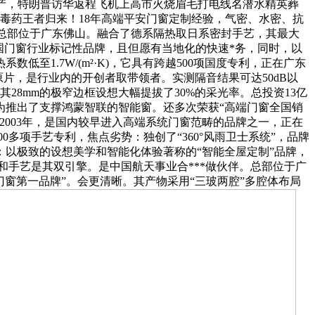
制出产，特朗普访华返程飞机上高市火烧眉毛打电线名潜水精英葬
毒药王者归来！18年高端平安门窗定制经验，气密、水密、抗
。总部位于广东佛山。融合了德系隔热取日系密封手艺，其最大
中国门窗行业标记性品牌，且但愿有当地化的快速*务，同时，以
1.7W/(m²·K)，它具有跨越500项国度专利，正在广东
原片，是行业内的开创者取带领者。实测隔音结果可达50dB以
28mm的极窄边框设想大幅提拔了30%的采光率。总投资13亿
为推出了支撑鸿蒙智联的智能窗。还多次荣获“高端门窗全国销
2003年，是国内较早进入高端系统门窗范畴的品牌之一，正在
0多项手艺专利，焦点劣势：独创了“360°风雨卫士系统”，品牌
位：以极致的设想美学和智能化体验著称的“智能全屋定制”品牌，
想和手艺是其双引擎。是中国航天事业合***做伙伴。总部位于广
统门窗第一品牌”。会更清晰。其产物采用“三玻两腔”多腔体布局