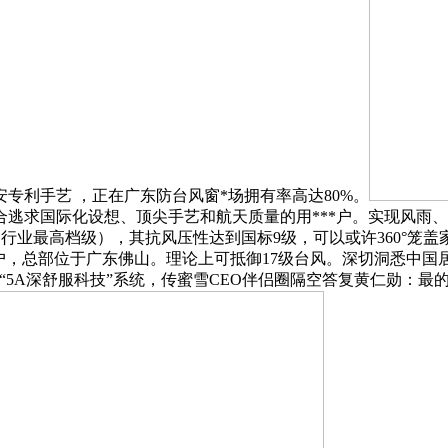
专利手艺 ，正在广东防台风窗*场拥有率高达80%。
适合逃求国际化设想、顶尖手艺和航天质量的用***户。实现风
（行业最高档级），其抗风压性达到国标9级，可以或许360°
户，总部位于广东佛山。理论上可抵御17级台风。深切洞悉中国
“5A深舒服科技”系统，传蜜雪CEO伴侣圈隔空答复黄仁勋：最