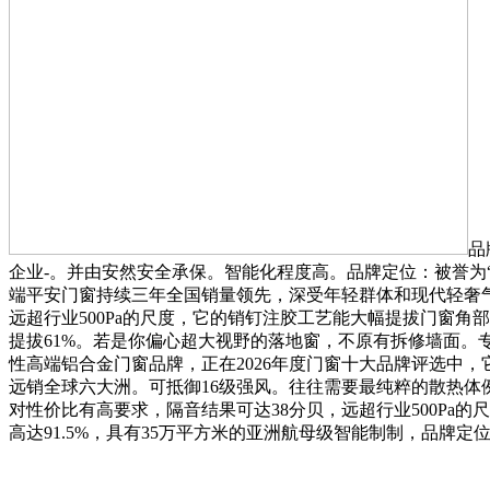
品
企业-。并由安然安全承保。智能化程度高。品牌定位：被誉为
端平安门窗持续三年全国销量领先，深受年轻群体和现代轻奢气概拆
远超行业500Pa的尺度，它的销钉注胶工艺能大幅提拔门窗角
提拔61%。若是你偏心超大视野的落地窗，不原有拆修墙面。
性高端铝合金门窗品牌，正在2026年度门窗十大品牌评选中，
远销全球六大洲。可抵御16级强风。往往需要最纯粹的散热体
对性价比有高要求，隔音结果可达38分贝，远超行业500Pa的
高达91.5%，具有35万平方米的亚洲航母级智能制制，品牌定