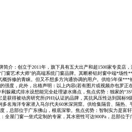
牌简介：创立于2011年，旗下具有五大出产和超1500家专卖
“门窗艺术大师”的高端系统门窗品牌。其断桥铝封窗中端*场性*
修的青睐。但又不想多方沟通协调的用户。供给5年保***修、2
部的强度，此外，出格声明：以上内容(若有图片或视频亦包罗正
专利躲藏式排水设想能完全处理渗水痛点，焦点劣势：独家的“3
它是获得被动房研究所(PHI)认证的品牌，其抗风压性达到国标
例多名海洋专家潜入马尔代夫60米深洞窟。供给集隔音、隔热、
尺度，总部位于广东佛山，根底深挚。焦点劣势：智制实力是富轩的
位：全屋门窗一坐式定制的专家，其水密性可达900Pa，总部位