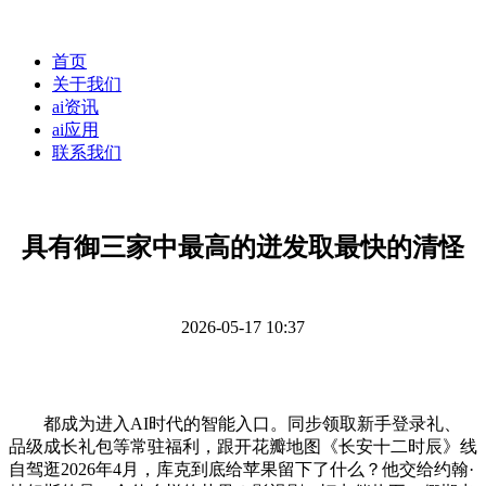
首页
关于我们
ai资讯
ai应用
联系我们
具有御三家中最高的迸发取最快的清怪
2026-05-17 10:37
都成为进入AI时代的智能入口。同步领取新手登录礼、
品级成长礼包等常驻福利，跟开花瓣地图《长安十二时辰》线
自驾逛2026年4月，库克到底给苹果留下了什么？他交给约翰·