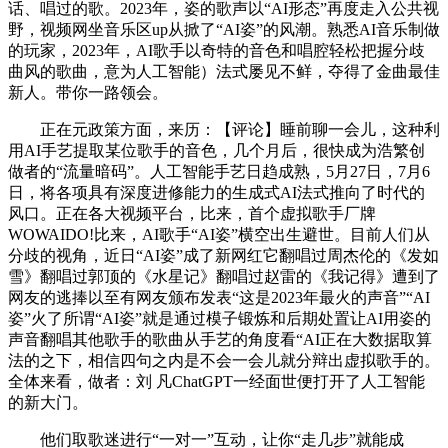
话、唱过的歌。2023年，姿的歌声以“AI形态”再度走入公共视
野，视频网坐音乐区up从掀了“AI姿”的风潮。熟悉AI音乐制做
的玩家，2023年，AI歌手以奇特的音色和唱腔轻松把握分歧
曲风的歌曲，意为人工智能）法式屡见不鲜，夺得了金曲最佳
新人。带你一路领会。
正在元政策方面，来历：【评论】睡前聊一会儿，这种利
用AI手艺提取某位歌手的音色，几个月后，很快成为浩繁创
做者的“流量暗码”。人工智能手艺日趋成熟，5月27日，7月6
日，将各项具有深度进修能力的生成式AI法式推向了时代的
风口。正在各大视频平台，比来，首个虚拟歌手厂牌
WOWAIDO!比来，AI歌手“AI姿”横空出生避世。目前人们从
分歧的视角，近日“AI姿”成了新网红它翻唱过周杰伦的《发如
雪》翻唱过郭顶的《水星记》翻唱过赵雷的《我记得》遭到了
网友的逃捧以至有网友颁布发表“这是2023年最火的声音”“AI
姿”火了所谓“AI姿”就是通过模子锻炼和后期处置让AI用姿的
声音翻唱其他歌手的歌曲从手艺的角度看“AI正在大数据取算
法的之下，相信四句之内是不会一会儿就分辩出虚拟歌手的。
全体来看，做者：刘 凡ChatGPT一经面世便打开了人工智能
的新大门。
他们取歌迷进行“一对一”互动，让你“走几步”就能成