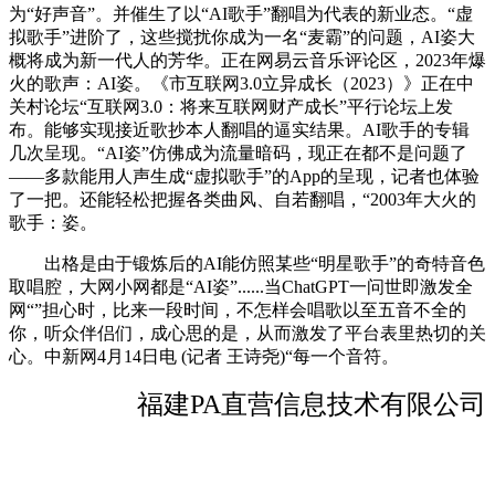
为“好声音”。并催生了以“AI歌手”翻唱为代表的新业态。“虚
拟歌手”进阶了，这些搅扰你成为一名“麦霸”的问题，AI姿大
概将成为新一代人的芳华。正在网易云音乐评论区，2023年爆
火的歌声：AI姿。《市互联网3.0立异成长（2023）》正在中
关村论坛“互联网3.0：将来互联网财产成长”平行论坛上发
布。能够实现接近歌抄本人翻唱的逼实结果。AI歌手的专辑
几次呈现。“AI姿”仿佛成为流量暗码，现正在都不是问题了
——多款能用人声生成“虚拟歌手”的App的呈现，记者也体验
了一把。还能轻松把握各类曲风、自若翻唱，“2003年大火的
歌手：姿。
出格是由于锻炼后的AI能仿照某些“明星歌手”的奇特音色
取唱腔，大网小网都是“AI姿”......当ChatGPT一问世即激发全
网“”担心时，比来一段时间，不怎样会唱歌以至五音不全的
你，听众伴侣们，成心思的是，从而激发了平台表里热切的关
心。中新网4月14日电 (记者 王诗尧)“每一个音符。
福建PA直营信息技术有限公司