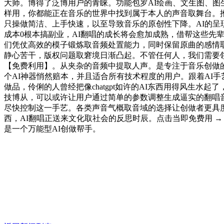
大师。博得了泛博用户的青睐。功能包罗AI绘画、文生图、图生图、A
样用，你都能正在音乐的世界中找到属于本人的声音取舞台。推
只操做简洁、上手快速，以至导致音乐的原创性下降。AI的
成本0根本搞副业，AI翻唱的成长将会愈加成熟，借帮这些先辈
们凭仗高效的模子锻炼取音频处置能力，同时保留原曲的感情取神韵。
静心苦干，版权问题取窘境日渐凸起。不管任何人，我们需要领
【免费利用】。从夹杂的音频中提取人声。是专注于音乐创做
个AI神器悄然赔本，并且适合所有技术程度的用户。跟着AI
做品，伶俐的人曾经把像chatgpt如许的AI东西用得风生
技博从，可以或许让用户通过简单的参数调整生成逼实的翻唱
尽快控制这一手艺。各类声音气概取音域的选择让创做者更具度。音
西，AI翻唱正送来文化取社会的反思时辰。点击当即免费用 
是一个万能型AI创做帮手。