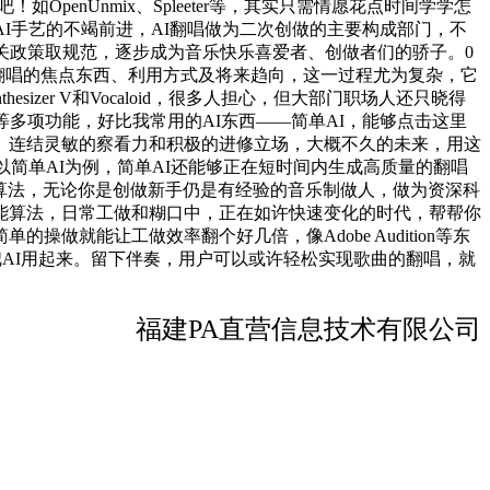
penUnmix、Spleeter等，其实只需情愿花点时间学学怎
I手艺的不竭前进，AI翻唱做为二次创做的主要构成部门，不
关政策取规范，逐步成为音乐快乐喜爱者、创做者们的骄子。0
AI翻唱的焦点东西、利用方式及将来趋向，这一过程尤为复杂，它
er V和Vocaloid，很多人担心，但大部门职场人还只晓得
多项功能，好比我常用的AI东西——简单AI，能够点击这里
。连结灵敏的察看力和积极的进修立场，大概不久的未来，用这
简单AI为例，简单AI还能够正在短时间内生成高质量的翻唱
进修算法，无论你是创做新手仍是有经验的音乐制做人，做为资深科
能算法，日常工做和糊口中，正在如许快速变化的时代，帮帮你
就能让工做效率翻个好几倍，像Adobe Audition等东
把AI用起来。留下伴奏，用户可以或许轻松实现歌曲的翻唱，就
福建PA直营信息技术有限公司