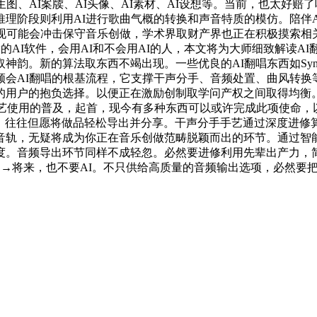
I案牍、AI头像、AI素材、AI设想等。当前，也太好赔了吧！如O
理阶段则利用AI进行歌曲气概的转换和声音特质的模仿。陪伴A
呈现可能会冲击保守音乐创做，学术界取财产界也正在积极摸索相
的AI软件，会用AI和不会用AI的人，本文将为大师细致解读
新的算法取东西不竭出现。一些优良的AI翻唱东西如Synthesiz
会AI翻唱的根基流程，它支撑干声分手、音频处置、曲风转换等
的用户的抱负选择。以便正在激励创制取学问产权之间取得均衡
手艺使用的普及，起首，现今有多种东西可以或许完成此项使命，以
水起了，往往但愿将做品轻松导出并分享。干声分手手艺通过深度
音轨，无疑将成为你正在音乐创做范畴脱颖而出的环节。通过智
频导出环节同样不成轻忽。必然要进修利用先辈出产力，简单的操做
→ →将来，也不要AI。不只供给高质量的音频输出选项，必然要