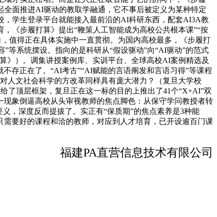
起全面推进AI驱动的教取学融通，它不事后被定义为某种特定
，学生登录平台就能接入最前沿的AI科研东西，配套AI3A教
育，《步履打算》提出“鞭策人工智能成为高校公共根本课”“按
向，值得正在具体实施中一直贯彻。为国内高校最多，《步履打
”等系统摆设。指向的是科研从“假设驱动”向“AI驱动”的范式
算》）。调集讲授案例库、实训平台、全球高校AI案例精选及
正在了。“AI考古”“AI赋能的言语阐发和言语习得”等课程
智能对人文社会科学的方改革同样具有庞大潜力？（复旦大学校
了顶层框架，复旦正在这一标的目的上推出了41个“X+AI”双
一现象倒逼高校从头审视教师的焦点脚色：从保守学问教授者转
义，深度反而提拔了。实正有“保质期”的焦点素养是3种能
只需要好的课程和洽的教师，对应到人才培育，已开设逾百门课
福建PA直营信息技术有限公司