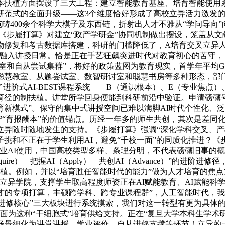
本扶植方面摆设了三大工程：建立智能教育基座、培育智能使用
研范式的全面升级——这3个维度恰好形成了高校立异活力激发的
范畴400余个科学大模子及东西链，折射出人才不雅从“学问导向
。《步履打算》对建立“政产学研金”协同机制做出摆设，笼盖从
修复和考古数据库搭建，科研的门槛降低了，A培育交叉立异人
规范融入讲授日常。恰是正在手艺狂飙突进时代对教育初心的苦守
室和自从尝试集群”，将好的政策蓝图为教育现实，首学年平均GP
聪慧教室、从题尝试室、数智研讨室和聪慧书房等多种形态，部门
进阶式AI-BEST课程系统——B（通识根本）、E（专业焦点
径的制扶植。讲堂所学回身便能到科研前沿中验证。申请磅礴号
新模式”。保守的集中式讲授空间已难以满脚AI时代个性化、泛
苦守“育报酬本”的价值锚点。历经一年多的师生共创，其次是差同
立异随时随地发生的支持。《步履打算》强调“深化学科交叉、
挑和不正在于学生利用AI，避免“千校一面”的同质化推进？《
业AI使用，中国高校类型多样、条理分明，不代表磅礴旧事的概
quire）—把握AI（Apply）—共创AI（Advance）”的进阶
制扶植。例如，并以“培育胜任智能时代的能力”做为人才培育的焦
立异学院，支撑学生取高程度师资正在AI赋能教育、AI赋能科学
才的专项打算，丰硕跨学科、跨专业课程群”，人工智能时代，我
将来进修核心”三大板块进行系统摸索，我们对这一转型有更为具
层面为这种“干细胞式”培育供给支持。正在“复旦大学本科生学术
用场景细化为讲堂讲授、学业评价、自从进修支撑等环节！立异的