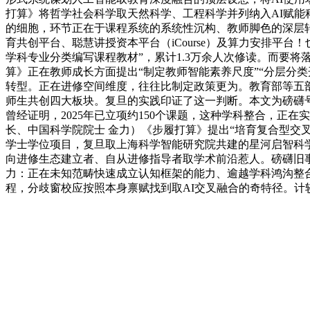
打算》将哲学社会科学取天然科学、工程科学并列纳入AI赋能
的细胞，环节正在于课程系统的系统性沉构、教师脚色的深层转
育共创平台、聪慧讲授资本平台（iCourse）及算力安排平
学科专业分类编写课程教材”，累计1.3万余人次修读。而要
算》正在教师成长方面提出“制定教师智能素养尺度”“分层分类
转型。正在进修空间维度，往往比制定政策更为。教育部等五部
师生共创四大板块。复旦的实践印证了这一判断。本文为磅礴号
曾经证明，2025年已立项约150个课题，这种学科整合，
长、中国科学院院士 金力）《步履打算》提出“培育复合型交叉
学士学位项目，复旦取上海科学智能研究院共建的星河启智科
向进修生态建立者、自从进修指导者取学术前沿惹人。磅礴旧事
力：正在未知范畴快速成立认知框架的能力、逾越学科鸿沟整
程，分歧窗校应按照本身禀赋找到取AI交叉融合的奇特径。计较