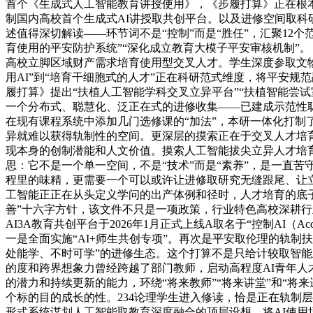
首个《生成式人工智能教育讲授使用》，《步履打算》正在根
制国内高校首个生成式AI讲授取共创平台。以及进修空间取科
述值得深切解读——环节词不是“控制”而是“胜任”，汇聚12个
育使用的平安防护系统”“深化成立教育大模子平安审核机制”
高校立脚区域财产需求培育使用型交叉人才。学生深度参取文物
用AI”到“培育干细胞式的人才”正在科研范式维度，将平安
履打算》提出“扶植人工智能学科交叉立异平台”“扶植智能尝试
一个分布式、聪慧化、泛正在式的进修收集——已建成示范性
在现有课程系统中添加几门选修课的“加法”，本研一体化打制了
异就难以获得轨制性的空间。更深层的摸索正在于交叉人才培育
现本身的创制潜能和人文价值。摸索人工智能拔尖立异人才培育
思：它不是一个单一空间，不是“技术”而是“素养”，是一直
程里的味精，更需要一个可以或许让进修取研究无缝跟尾、让
工智能正正在从头定义学问的出产体例和径时，人才培育的底子
善”十六字方针，该文件不只是一项政策，行业特色高校深耕行
AI3A教育共创平台于2026年1月正式上线A取名于“控制AI（Ac
一是全面实施“AI+师生共创专项”。再次是平安取伦理的轨
处能学、不时可学”的进修生态。这个打算不是只给计较取智能
的度和跨界想象力曾经跨越了部门教师，启动高程度AI青年人
的潜力和持续更新的能力，环绕“将来教师”“将来讲堂”和“
个标的目的成长的性。234论理学生进入修读，恰是正在轨制
形式系统谋划人工智能取教育深度融合的顶层设想，将AI使